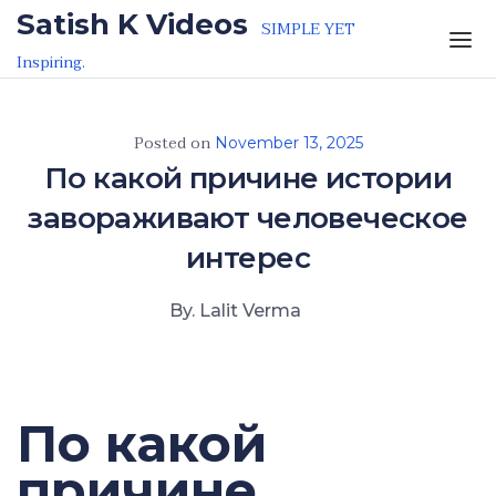
Skip to the content
Satish K Videos
SIMPLE YET
Inspiring.
Posted on
November 13, 2025
По какой причине истории
завораживают человеческое
интерес
By. Lalit Verma
По какой
причине