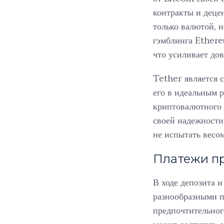
контракты и деце
только валютой, 
гэмблинга Ethere
что усиливает дов
Tether является 
его в идеальным 
криптовалютного 
своей надежности 
не испытать весо
Платежи пр
В ходе депозита 
разнообразными п
предпочтительног