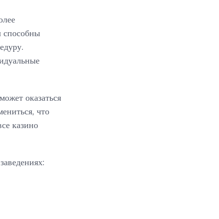
олее
ы способны
едуру.
видуальные
 может оказаться
ениться, что
все казино
заведениях: