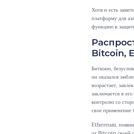
Хотя и есть заме
платформу для аз
функцию в защите
Распрос
Bitcoin,
Биткоин, безусло
он оказался эмбл
возрастает, завле
заключается в его
контролю со стор
свое применение 
Ethereum, появив
от Bitcoin своей