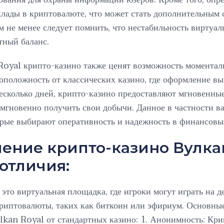
клады в криптовалюте, что может стать дополнительным 
м не менее следует помнить, что нестабильность виртуа
тный баланс.
oyal крипто-казино также ценят возможность момента
воположность от классических казино, где оформление в
есколько дней, крипто-казино предоставляют мгновенные
 мгновенно получить свои добычи. Данное в частности в
орые выбирают оперативность и надежность в финансовы
ение крипто-казино Вулка
 отличия:
то виртуальная площадка, где игроки могут играть на д
риптовалюты, таких как биткоин или эфириум. Основны
lkan Royal от стандартных казино: 1. Анонимность: Кри