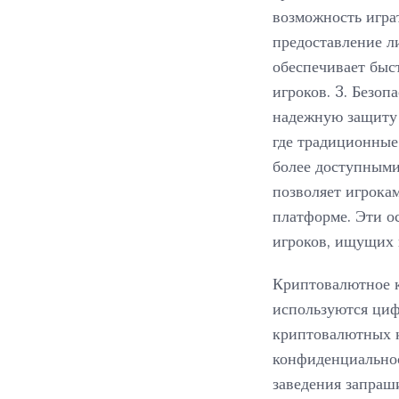
возможность играт
предоставление л
обеспечивает быс
игроков. 3. Безоп
надежную защиту 
где традиционные
более доступными
позволяет игрокам
платформе. Эти о
игроков, ищущих 
Криптовалютное к
используются циф
криптовалютных к
конфиденциальнос
заведения запраш