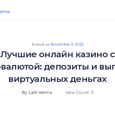
iring.
Posted on
November 3, 2025
Лучшие онлайн казино с
валютой: депозиты и вы
виртуальных деньгах
By. Lalit Verma
View Count. 0