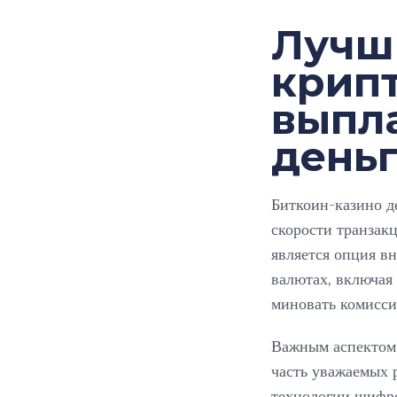
Лучши
крипт
выпл
деньг
Биткоин-казино д
скорости транзак
является опция в
валютах, включая
миновать комисси
Важным аспектом 
часть уважаемых 
технологии шифро